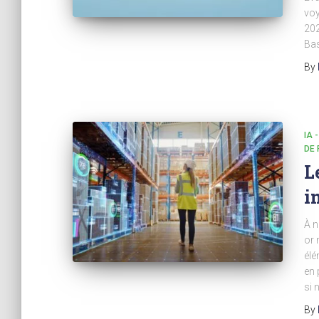
voy
202
Ba
By
IA 
DE
L
i
À n
or 
élé
en 
si 
By