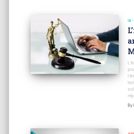
IA 
L
a
M
L’é
pou
l’é
tec
sol
rép
By