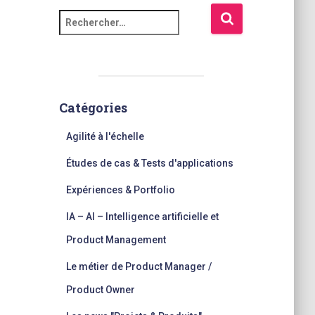
R
e
c
h
e
r
Catégories
c
h
Agilité à l'échelle
e
r
Études de cas & Tests d'applications
:
Expériences & Portfolio
IA – AI – Intelligence artificielle et
Product Management
Le métier de Product Manager /
Product Owner