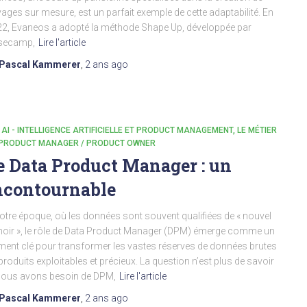
ages sur mesure, est un parfait exemple de cette adaptabilité. En
2, Evaneos a adopté la méthode Shape Up, développée par
secamp,
Lire l'article
Pascal Kammerer
,
2 ans
ago
- AI - INTELLIGENCE ARTIFICIELLE ET PRODUCT MANAGEMENT
LE MÉTIER
 PRODUCT MANAGER / PRODUCT OWNER
e Data Product Manager : un
ncontournable
otre époque, où les données sont souvent qualifiées de « nouvel
noir », le rôle de Data Product Manager (DPM) émerge comme un
ment clé pour transformer les vastes réserves de données brutes
produits exploitables et précieux. La question n’est plus de savoir
nous avons besoin de DPM,
Lire l'article
Pascal Kammerer
,
2 ans
ago