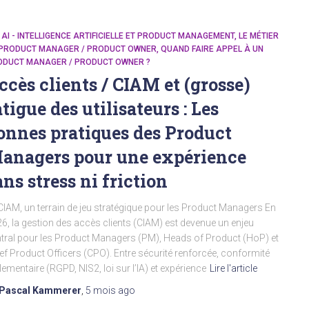
- AI - INTELLIGENCE ARTIFICIELLE ET PRODUCT MANAGEMENT
LE MÉTIER
 PRODUCT MANAGER / PRODUCT OWNER
QUAND FAIRE APPEL À UN
ODUCT MANAGER / PRODUCT OWNER ?
ccès clients / CIAM et (grosse)
atigue des utilisateurs : Les
onnes pratiques des Product
anagers pour une expérience
ans stress ni friction
CIAM, un terrain de jeu stratégique pour les Product Managers En
6, la gestion des accès clients (CIAM) est devenue un enjeu
tral pour les Product Managers (PM), Heads of Product (HoP) et
ef Product Officers (CPO). Entre sécurité renforcée, conformité
lementaire (RGPD, NIS2, loi sur l’IA) et expérience
Lire l'article
Pascal Kammerer
,
5 mois
ago