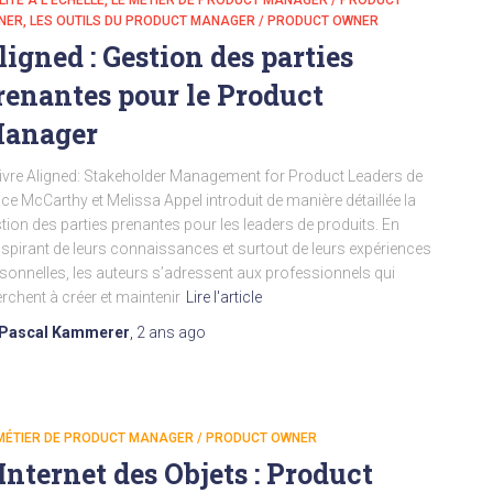
LITÉ À L'ÉCHELLE
LE MÉTIER DE PRODUCT MANAGER / PRODUCT
NER
LES OUTILS DU PRODUCT MANAGER / PRODUCT OWNER
ligned : Gestion des parties
renantes pour le Product
anager
livre Aligned: Stakeholder Management for Product Leaders de
ce McCarthy et Melissa Appel introduit de manière détaillée la
tion des parties prenantes pour les leaders de produits. En
nspirant de leurs connaissances et surtout de leurs expériences
sonnelles, les auteurs s’adressent aux professionnels qui
rchent à créer et maintenir
Lire l'article
Pascal Kammerer
,
2 ans
ago
 MÉTIER DE PRODUCT MANAGER / PRODUCT OWNER
’Internet des Objets : Product