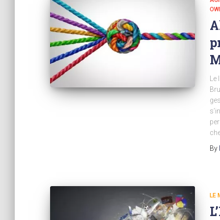
AGI
OW
A
p
M
Le 
Bru
ges
s’i
per
che
By
LE
L