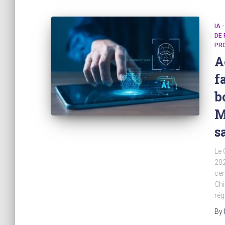
IA 
DE
PR
A
f
b
M
s
Le 
202
cen
Chi
rég
By