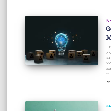
IA 
G
M
L’i
pro
suj
pro
com
et 
By
LE