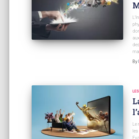
M
L’I
phy
don
aux
des
mac
By
LE
L
l’
Le 
les
Eva