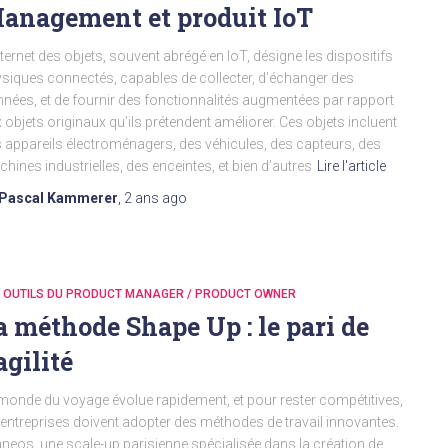
anagement et produit IoT
nternet des objets, souvent abrégé en IoT, désigne les dispositifs
siques connectés, capables de collecter, d’échanger des
nées, et de fournir des fonctionnalités augmentées par rapport
 objets originaux qu’ils prétendent améliorer. Ces objets incluent
 appareils électroménagers, des véhicules, des capteurs, des
hines industrielles, des enceintes, et bien d’autres
Lire l'article
Pascal Kammerer
,
2 ans
ago
S OUTILS DU PRODUCT MANAGER / PRODUCT OWNER
a méthode Shape Up : le pari de
agilité
monde du voyage évolue rapidement, et pour rester compétitives,
 entreprises doivent adopter des méthodes de travail innovantes.
neos, une scale-up parisienne spécialisée dans la création de