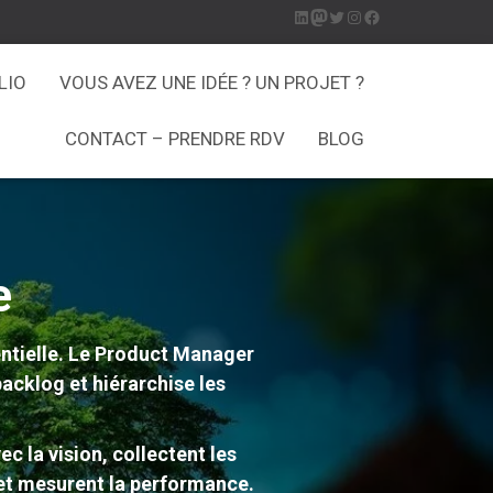
L
M
T
I
F
i
a
w
n
a
LIO
VOUS AVEZ UNE IDÉE ? UN PROJET ?
n
s
i
s
c
CONTACT – PRENDRE RDV
BLOG
k
t
t
t
e
e
o
t
a
b
d
d
e
g
o
e
I
o
r
r
o
n
n
a
k
entielle. Le Product Manager
m
backlog et hiérarchise les
c la vision, collectent les
s et mesurent la performance.