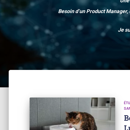
Une 
Besoin d’un Product Manager, d
Je su
ÉTU
SA
B
L