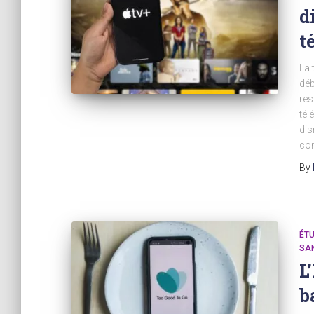
d
t
La 
déb
res
tél
dis
con
By
ÉTU
SA
L
b