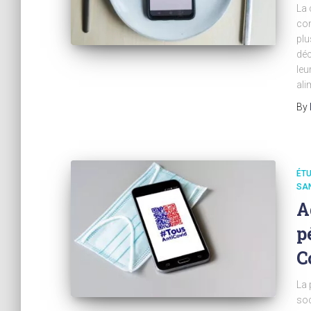
La 
com
plu
déc
leu
ali
By
ÉTU
SA
A
p
C
La 
soc