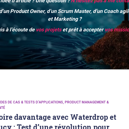
idée d’article ? Une question ?
N’hésitez pas à me conta
’un Product Owner, d’un Scrum Master, d’un Coach agile,
et Marketing ?
is à l’écoute de
vos projets
et prêt à accepter
vos missi
DES DE CAS & TESTS D'APPLICATIONS
PRODUCT MANAGEMENT &
NTÉ
oire davantage avec Waterdrop et
ucy : Test d’une révolution pour