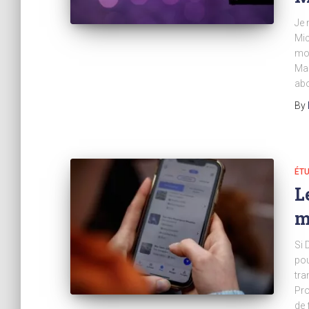
Je 
Mic
mom
Mai
abo
By
ÉTU
L
m
Si 
pou
tra
Pro
de 