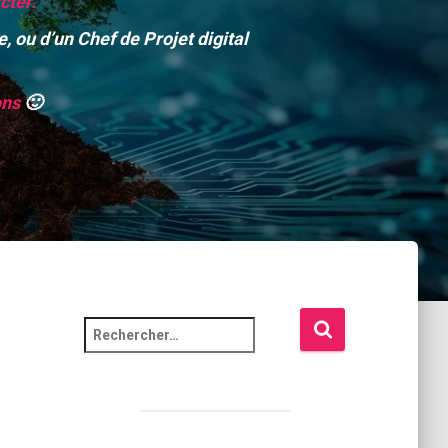
cter.
 ou d’un Chef de Projet digital
ons
🙂
R
e
c
h
e
r