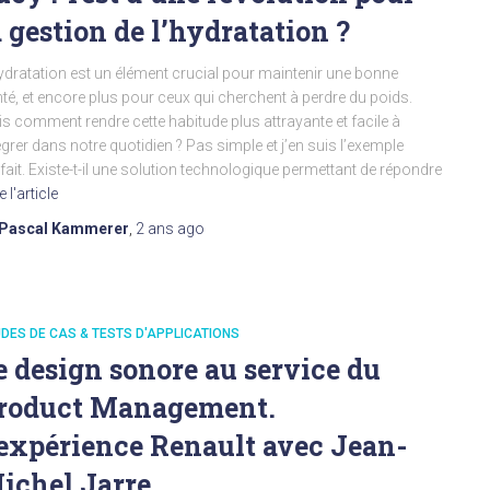
a gestion de l’hydratation ?
ydratation est un élément crucial pour maintenir une bonne
té, et encore plus pour ceux qui cherchent à perdre du poids.
s comment rendre cette habitude plus attrayante et facile à
égrer dans notre quotidien ? Pas simple et j’en suis l’exemple
fait. Existe-t-il une solution technologique permettant de répondre
e l'article
Pascal Kammerer
,
2 ans
ago
DES DE CAS & TESTS D'APPLICATIONS
e design sonore au service du
roduct Management.
’expérience Renault avec Jean-
ichel Jarre