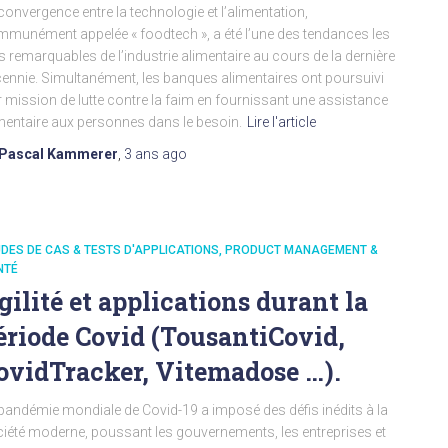
convergence entre la technologie et l’alimentation,
munément appelée « foodtech », a été l’une des tendances les
s remarquables de l’industrie alimentaire au cours de la dernière
ennie. Simultanément, les banques alimentaires ont poursuivi
r mission de lutte contre la faim en fournissant une assistance
mentaire aux personnes dans le besoin.
Lire l'article
Pascal Kammerer
,
3 ans
ago
DES DE CAS & TESTS D'APPLICATIONS
PRODUCT MANAGEMENT &
NTÉ
gilité et applications durant la
ériode Covid (TousantiCovid,
ovidTracker, Vitemadose …).
pandémie mondiale de Covid-19 a imposé des défis inédits à la
iété moderne, poussant les gouvernements, les entreprises et