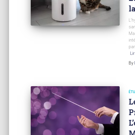
l
L’h
san
Mai
int
par
Lir
By
ÉTU
L
P
L
M