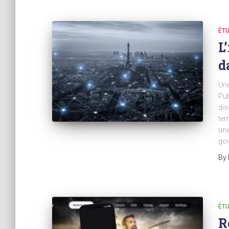
ÉTU
L
d
Une
Pub
dis
ter
une
gou
By
ÉTU
R