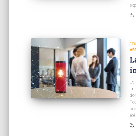
exp
By
ÉTU
ART
L
i
Lor
imp
dom
Tea
com
été
By